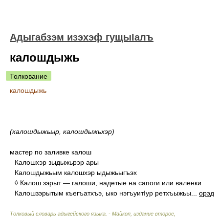
Адыгабзэм изэхэф гущыIалъ
калошдыжь
Толкование
калошдыжь
(калошдыжьыр, калошдыжьхэр)
мастер по заливке калош
Калошхэр зыдыжьрэр ары
Калошдыжьым калошхэр ыдыжьыгъэх
◊ Калош зэрыт — галоши, надетые на сапоги или валенки
Калошзэрытым къегъатхъэ, ыко нэгъуитIур ретхъыжьы...
орэд
Толковый словарь адыгейского языка. - Майкоп, издание второе,