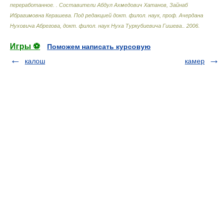
переработанное.
.
Составители Абдул Ахмедович Хатанов, Зайнаб
Ибрагимовна Керашева. Под редакцией докт. филол. наук, проф. Ачердана
Нуховича Абрегова, докт. филол. наук Нуха Туркубиевича Гишева.
.
2006
.
Игры ⚽
Поможем написать курсовую
калош
камер